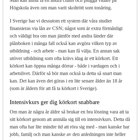
Man kan alltså få en andra chans och plugga vidare på
Högskola även om man varit skoltrött som tonåring.
I Sverige har vi dessutom ett system där våra studier
finansieras via lån av CSN; något som är extra förmånligt
och väldigt bra om man jämför med andra länder där
plånboken i många fall också kan avgöra vilken typ av
utbildning - och arbete - man kan få välja. En annan sak
utöver utbildning som ofta krävs idag är ett körkort. Ett
körkort kan öppna många dörrar - både i vardagen och i
arbetslivet. Därför så bör man också ta detta så snart man
kan. Det kan även det göras i en lite senare ålder än 18 år
(som är åldern för att få ta körkort i Sverige).
Intensivkurs ger dig körkort snabbare
Om man är några år äldre så brukar en bra lösning vara att ta
sitt körkort genom att anmäla sig till en intensivkurs. Detta då
man ofta har lite mindre tid att röra sig med - man kanske har
jobb, familj och man kanske av den anledningen inte heller