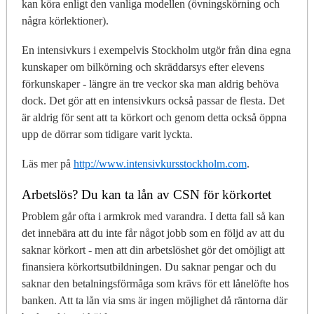
kan köra enligt den vanliga modellen (övningskörning och
några körlektioner).
En intensivkurs i exempelvis Stockholm utgör från dina egna
kunskaper om bilkörning och skräddarsys efter elevens
förkunskaper - längre än tre veckor ska man aldrig behöva
dock. Det gör att en intensivkurs också passar de flesta. Det
är aldrig för sent att ta körkort och genom detta också öppna
upp de dörrar som tidigare varit lyckta.
Läs mer på
http://www.intensivkursstockholm.com
.
Arbetslös? Du kan ta lån av CSN för körkortet
Problem går ofta i armkrok med varandra. I detta fall så kan
det innebära att du inte får något jobb som en följd av att du
saknar körkort - men att din arbetslöshet gör det omöjligt att
finansiera körkortsutbildningen. Du saknar pengar och du
saknar den betalningsförmåga som krävs för ett lånelöfte hos
banken. Att ta lån via sms är ingen möjlighet då räntorna där