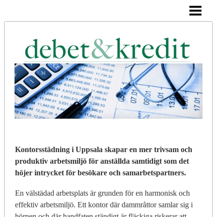
DEBET OCH KREDIT
KASSABOK
KONTERING
BLOGG
Kontorsstädning i Uppsala skapar en mer trivsam och
produktiv arbetsmiljö för anställda samtidigt som det
höjer intrycket för besökare och samarbetspartners.
En välstädad arbetsplats är grunden för en harmonisk och
effektiv arbetsmiljö. Ett kontor där dammråttor samlar sig i
hörnen och där handfaten ständigt är fläckiga riskerar att