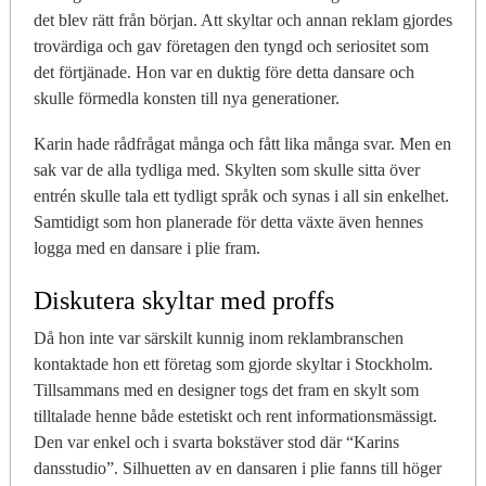
det blev rätt från början. Att skyltar och annan reklam gjordes
trovärdiga och gav företagen den tyngd och seriositet som
det förtjänade. Hon var en duktig före detta dansare och
skulle förmedla konsten till nya generationer.
Karin hade rådfrågat många och fått lika många svar. Men en
sak var de alla tydliga med. Skylten som skulle sitta över
entrén skulle tala ett tydligt språk och synas i all sin enkelhet.
Samtidigt som hon planerade för detta växte även hennes
logga med en dansare i plie fram.
Diskutera skyltar med proffs
Då hon inte var särskilt kunnig inom reklambranschen
kontaktade hon ett företag som gjorde skyltar i Stockholm.
Tillsammans med en designer togs det fram en skylt som
tilltalade henne både estetiskt och rent informationsmässigt.
Den var enkel och i svarta bokstäver stod där “Karins
dansstudio”. Silhuetten av en dansaren i plie fanns till höger