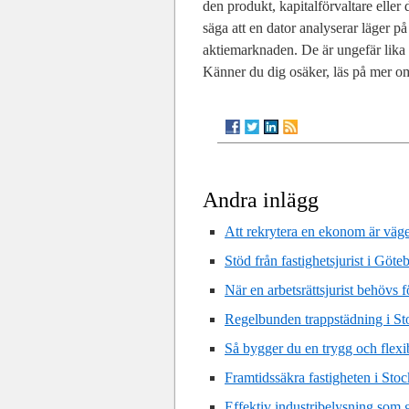
den produkt, kapitalförvaltare eller
säga att en dator analyserar läger p
aktiemarknaden. De är ungefär lika p
Känner du dig osäker, läs på mer om
Andra inlägg
Att rekrytera en ekonom är väge
Stöd från fastighetsjurist i Göt
När en arbetsrättsjurist behövs 
Regelbunden trappstädning i St
Så bygger du en trygg och flexib
Framtidssäkra fastigheten i Sto
Effektiv industribelysning som 