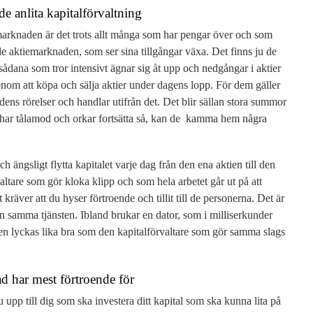
e anlita kapitalförvaltning
marknaden är det trots allt många som har pengar över och som
 aktiemarknaden, som ser sina tillgångar växa. Det finns ju de
sådana som tror intensivt ägnar sig åt upp och nedgångar i aktier
nom att köpa och sälja aktier under dagens lopp. För dem gäller
dens rörelser och handlar utifrån det. Det blir sällan stora summor
har tålamod och orkar fortsätta så, kan de kamma hem några
och ängsligt flytta kapitalet varje dag från den ena aktien till den
altare som gör kloka klipp och som hela arbetet går ut på att
kräver att du hyser förtroende och tillit till de personerna. Det är
en samma tjänsten. Ibland brukar en dator, som i milliserkunder
en lyckas lika bra som den kapitalförvaltare som gör samma slags
ad har mest förtroende för
 upp till dig som ska investera ditt kapital som ska kunna lita på