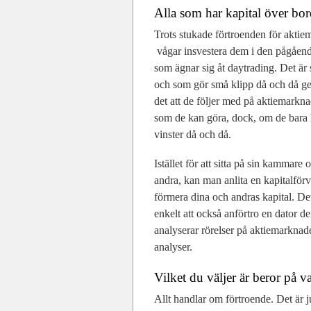
Alla som har kapital över bord
Trots stukade förtroenden för aktie
vågar insvestera dem i den pågående
som ägnar sig åt daytrading. Det är 
och som gör små klipp då och då ge
det att de följer med på aktiemarkna
som de kan göra, dock, om de bara 
vinster då och då.
Istället för att sitta på sin kammare 
andra, kan man anlita en kapitalförv
förmera dina och andras kapital. Det 
enkelt att också anförtro en dator d
analyserar rörelser på aktiemarknad
analyser.
Vilket du väljer är beror på v
Allt handlar om förtroende. Det är ju