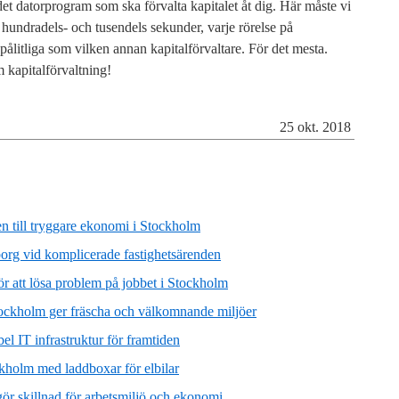
 det datorprogram som ska förvalta kapitalet åt dig. Här måste vi
å hundradels- och tusendels sekunder, varje rörelse på
ålitliga som vilken annan kapitalförvaltare. För det mesta.
 kapitalförvaltning!
25 okt. 2018
n till tryggare ekonomi i Stockholm
eborg vid komplicerade fastighetsärenden
för att lösa problem på jobbet i Stockholm
ockholm ger fräscha och välkomnande miljöer
el IT infrastruktur för framtiden
ckholm med laddboxar för elbilar
gör skillnad för arbetsmiljö och ekonomi