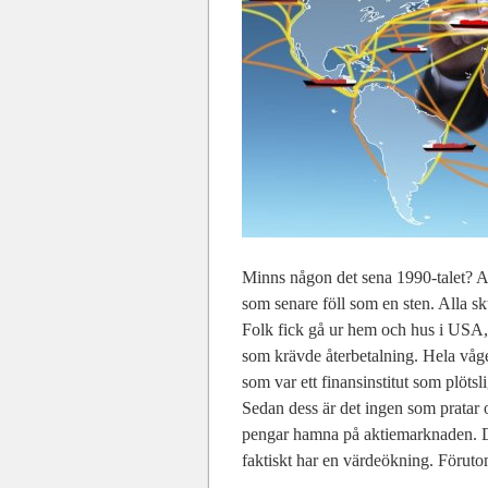
Minns någon det sena 1990-talet? All
som senare föll som en sten. Alla s
Folk fick gå ur hem och hus i USA, e
som krävde återbetalning. Hela våg
som var ett finansinstitut som plöts
Sedan dess är det ingen som pratar om
pengar hamna på aktiemarknaden. Det
faktiskt har en värdeökning. Förutom