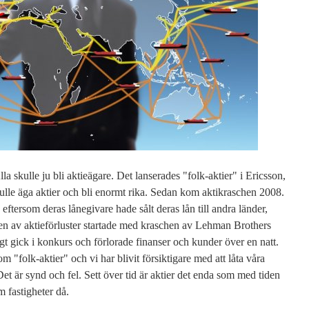
a skulle ju bli aktieägare. Det lanserades "folk-aktier" i Ericsson,
kulle äga aktier och bli enormt rika. Sedan kom aktikraschen 2008.
ftersom deras lånegivare hade sålt deras lån till andra länder,
en av aktieförluster startade med kraschen av Lehman Brothers
ligt gick i konkurs och förlorade finanser och kunder över en natt.
 "folk-aktier" och vi har blivit försiktigare med att låta våra
 är synd och fel. Sett över tid är aktier det enda som med tiden
 fastigheter då.